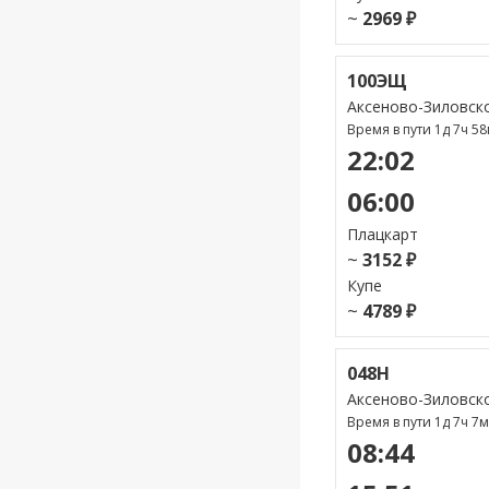
~
2969 ₽
100ЭЩ
Аксеново-Зиловск
Время в пути 1д 7ч 5
22:02
06:00
Плацкарт
~
3152 ₽
Купе
~
4789 ₽
048Н
Аксеново-Зиловск
Время в пути 1д 7ч 7
08:44