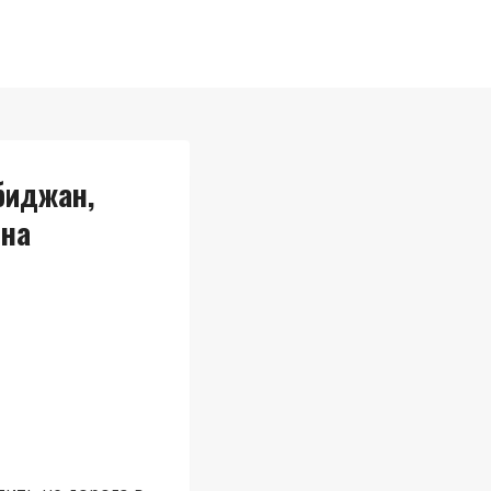
биджан,
ена