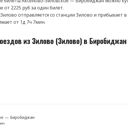
 билеты Аксеново-Зиловское — Биробиджан можно куп
 от 2225 руб за один билет.
 Зилово отправляется со станции Зилово и прибывает 
имает от 1д 7ч 7мин.
оездов из Зилово (Зилово) в Биробиджан
ое — Биробиджан
мин