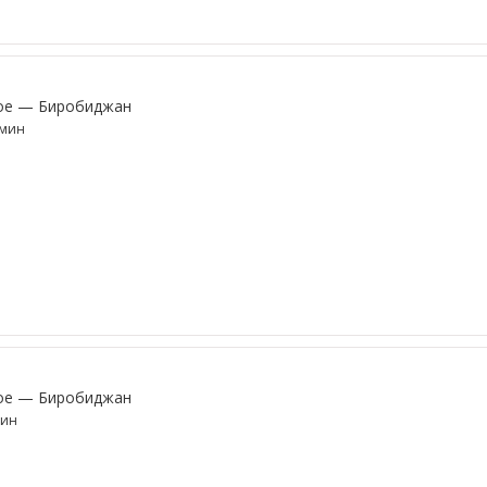
ое — Биробиджан
8мин
ое — Биробиджан
мин