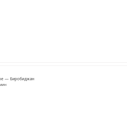
ое — Биробиджан
8мин