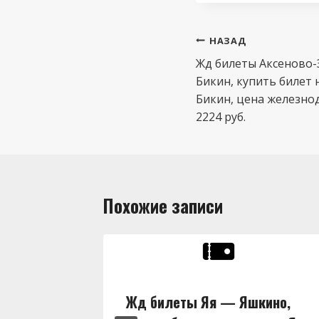
Навигация
НАЗАД
по
Жд билеты Аксеново-
Бикин, купить билет 
записям
Бикин, цена железно
2224 руб.
Похожие записи
ны,
Жд билеты Яя — Яшкино,