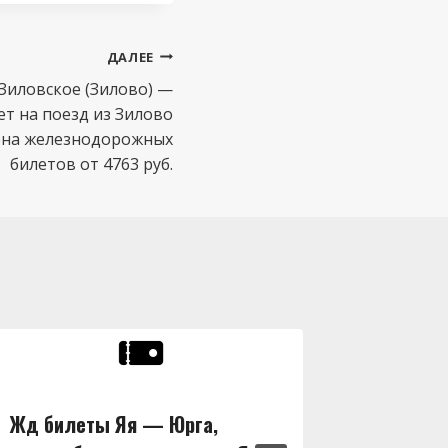
ДАЛЕЕ
Зиловское (Зилово) —
ет на поезд из Зилово
цена железнодорожных
билетов от 4763 руб.
Жд билеты Яя — Юрга,
Жд бил