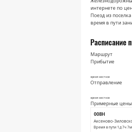
Железнодорожные
интернете по цене
Поезд из поселка
время в пути зан
Расписание п
Маршрут
Прибытие
время местное
Отправление
время местное
Примерные цены
008Н
Аксеново-Зиловск
Время в пути 1д 7ч 7