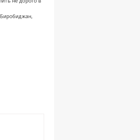
ить не дорого в
в Биробиджан,