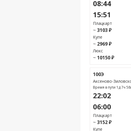
08:44
15:51
Плацкарт
~
3103 ₽
Купе
~
2969 ₽
Люкс
~
10150 ₽
100Э
Аксеново-Зиловск
Время в пути 1д 7ч 5
22:02
06:00
Плацкарт
~
3152 ₽
Купе