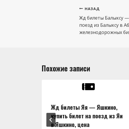
Навигация
НАЗАД
по
Жд билеты Балыксу — 
поезд из Балыксу в А
записям
железнодорожных бил
Похожие записи
ны,
Жд билеты Яя — Яшкино,
д из Яи
купить билет на поезд из Яи
в Яшкино, цена