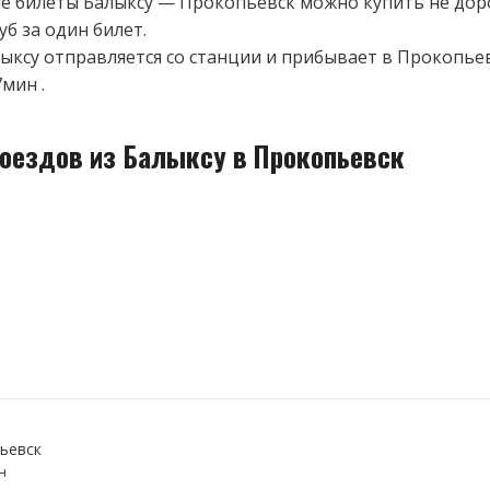
 билеты Балыксу — Прокопьевск можно купить не дор
уб за один билет.
лыксу отправляется со станции и прибывает в Прокопьев
мин .
поездов из Балыксу в Прокопьевск
ьевск
н