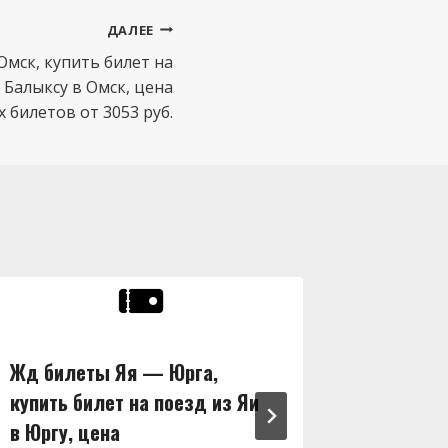
ДАЛЕЕ
Омск, купить билет на
 Балыксу в Омск, цена
билетов от 3053 руб.
Жд билеты Яя — Юрга,
Жд бил
купить билет на поезд из Яи
купить 
в Юргу, цена
в Ширу,