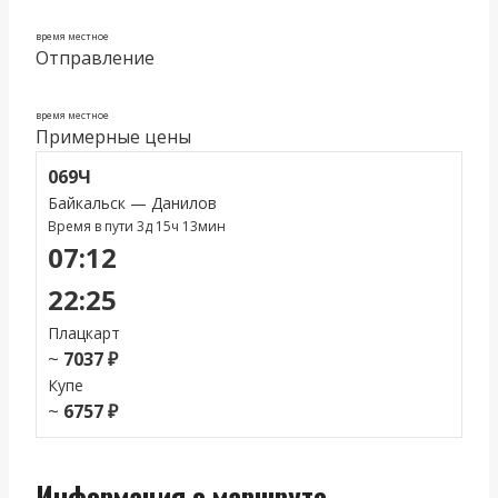
время местное
Отправление
время местное
Примерные цены
069Ч
Байкальск — Данилов
Время в пути 3д 15ч 13мин
07:12
22:25
Плацкарт
~
7037 ₽
Купе
~
6757 ₽
Информация о маршруте