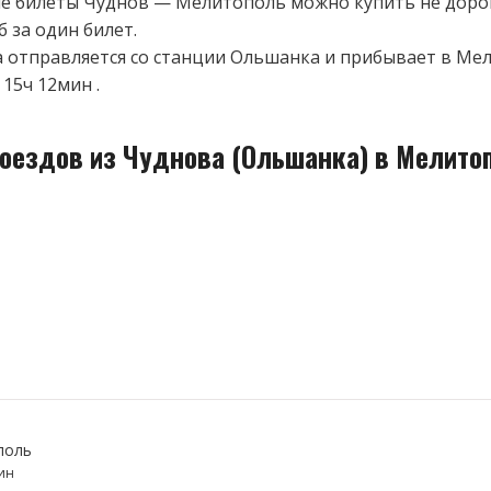
 билеты Чуднов — Мелитополь можно купить не дорог
б за один билет.
 отправляется со станции Ольшанка и прибывает в Мел
15ч 12мин .
поездов из Чуднова (Ольшанка) в Мелито
поль
ин