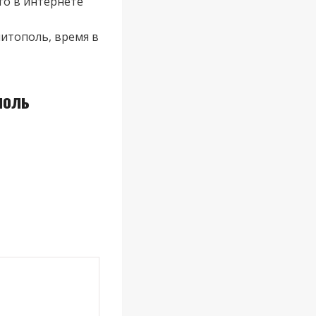
о в интернете
итополь, время в
поль