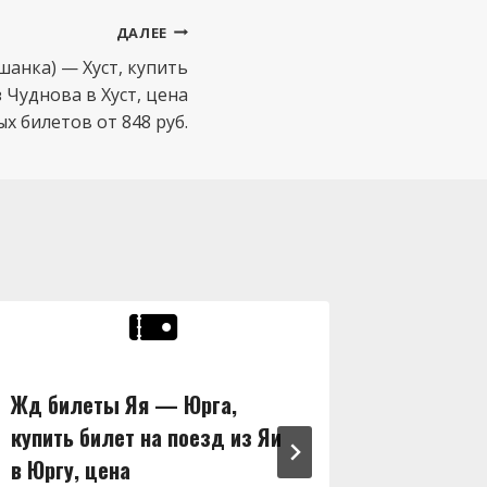
ДАЛЕЕ
анка) — Хуст, купить
з Чуднова в Хуст, цена
 билетов от 848 руб.
Жд билеты Яя — Юрга,
Жд бил
купить билет на поезд из Яи
купить 
в Юргу, цена
в Ширу,