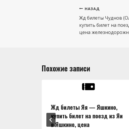
Навигация
НАЗАД
по
Жд билеты Чуднов (О
купить билет на поез
записям
цена железнодорожны
Похожие записи
ны,
Жд билеты Яя — Яшкино,
д из Яи
купить билет на поезд из Яи
в Яшкино, цена