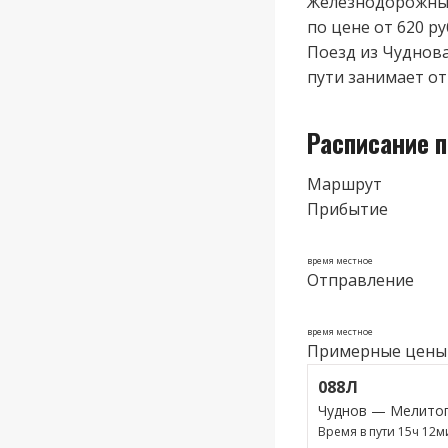
Железнодорожные
по цене от 620 ру
Поезд из Чуднова
пути занимает от 
Расписание 
Маршрут
Прибытие
время местное
Отправление
время местное
Примерные цены
088Л
Чуднов — Мелито
Время в пути 15ч 12м