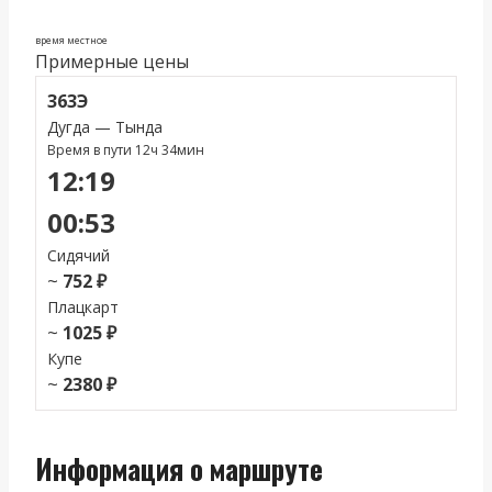
время местное
Примерные цены
363Э
Дугда — Тында
Время в пути 12ч 34мин
12:19
00:53
Сидячий
~
752 ₽
Плацкарт
~
1025 ₽
Купе
~
2380 ₽
Информация о маршруте