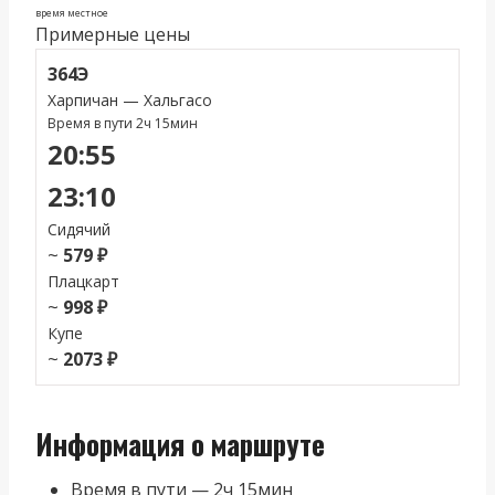
время местное
Примерные цены
364Э
Харпичан — Хальгасо
Время в пути 2ч 15мин
20:55
23:10
Сидячий
~
579 ₽
Плацкарт
~
998 ₽
Купе
~
2073 ₽
Информация о маршруте
Время в пути — 2ч 15мин