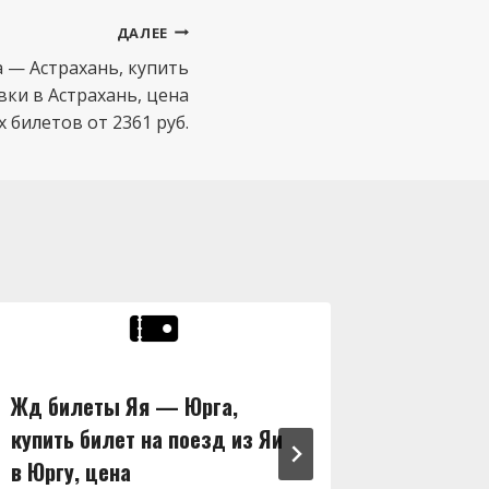
ДАЛЕЕ
 — Астрахань, купить
вки в Астрахань, цена
билетов от 2361 руб.
Жд билеты Яя — Юрга,
Жд бил
купить билет на поезд из Яи
купить 
в Юргу, цена
в Ширу,