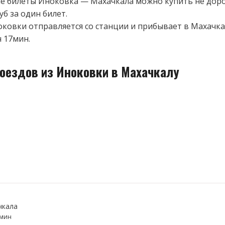
 билеты Иноковка — Махачкала можно купить не доро
уб за один билет.
оковки отправляется со станции и прибывает в Махачка
ч 17мин.
поездов из Иноковки в Махачкалу
чкала
7мин