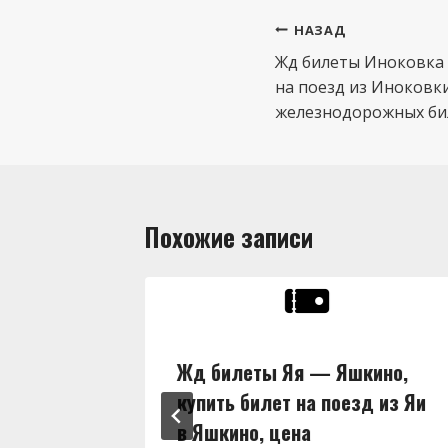
Навигация
НАЗАД
по
Жд билеты Иноковка 
на поезд из Иноковк
записям
железнодорожных бил
Похожие записи
ны,
Жд билеты Яя — Яшкино,
д из Яи
купить билет на поезд из Яи
в Яшкино, цена