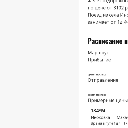
Железнодорожные
по цене от 3102 р
Поезд из cела Ин
занимает от 1д 4
Расписание 
Маршрут
Прибытие
время местное
Отправление
время местное
Примерные цены
134*М
Иноковка — Маха
Время в пути 1д 4ч 1