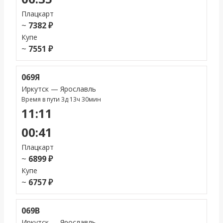
Плацкарт
~
7382 ₽
Купе
~
7551 ₽
069Я
Иркутск — Ярославль
Время в пути 3д 13ч 30мин
11:11
00:41
Плацкарт
~
6899 ₽
Купе
~
6757 ₽
069В
Иркутск — Ярославль