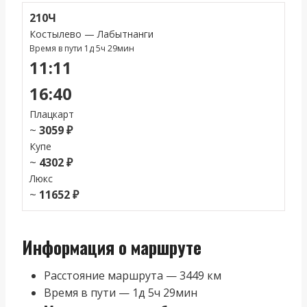
210Ч
Костылево — Лабытнанги
Время в пути 1д 5ч 29мин
11:11
16:40
Плацкарт
~
3059 ₽
Купе
~
4302 ₽
Люкс
~
11652 ₽
Информация о маршруте
Расстояние маршрута — 3449 км
Время в пути — 1д 5ч 29мин