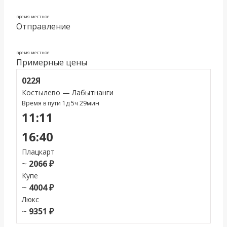
время местное
Отправление
время местное
Примерные цены
022Я
Костылево — Лабытнанги
Время в пути 1д 5ч 29мин
11:11
16:40
Плацкарт
~
2066 ₽
Купе
~
4004 ₽
Люкс
~
9351 ₽