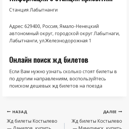
Станция Лабытнанги
Адрес: 629400, Россия, Ямало-Ненецкий
автономный округ, городской округ Лабытнаги,
Лабытнанги, ул.Железнодорожная 1
Онлайн поиск жд билетов
Если Вам нужно узнать сколько стоят билеты в
по другим направлениям, воспользуйтесь
поиском дешевых жд билетов на поезда
Навигация
НАЗАД
ДАЛЕЕ
по
Жд билеты Костылево
Жд билеты Костылево
— Данилов, купить
— Мичуринск, купить