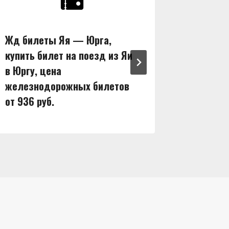
Жд билеты Яя — Юрга,
Жд бил
купить билет на поезд из Яи
купить 
в Юргу, цена
в Ширу,
железнодорожных билетов
железн
от 936 руб.
от 1128 