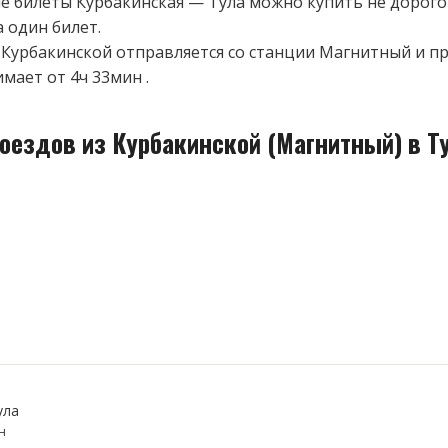
 билеты Курбакинская — Тула можно купить не дорого
а один билет.
 Курбакинской отправляется со станции Магнитный и пр
мает от 4ч 33мин .
оездов из Курбакинской (Магнитный) в Т
ула
н