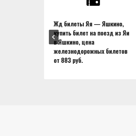
ны,
Жд билеты Яя — Яшкино,
д из Яи
купить билет на поезд из Яи
в Яшкино, цена
илетов
железнодорожных билетов
от 883 руб.