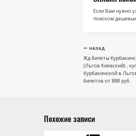
Если Вам нужно у
поиском дешевых
Навигация
НАЗАД
по
Жд билеты Курбакинс
(Льгов Киевский) , ку
записям
Курбакинской в Льго
билетов от 888 руб.
Похожие записи