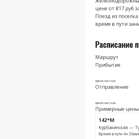
Железнодорожные
цене от 817 руб з
Поезд из поселка
время в пути зани
Расписание п
Маршрут
Прибытие
время местное
Отправление
время местное
Примерные цены
142*М
Курбакинская — Т
Время в пути 4ч 33ми