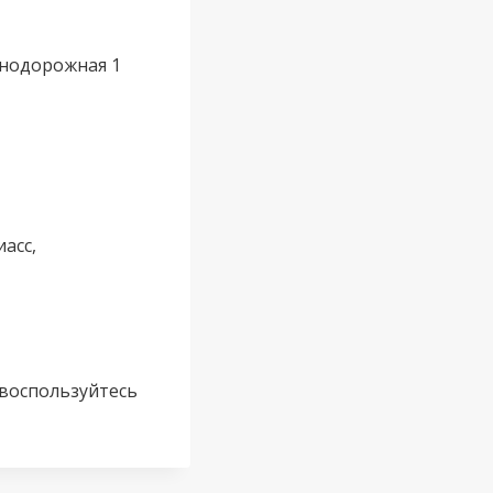
езнодорожная 1
иасс,
 воспользуйтесь