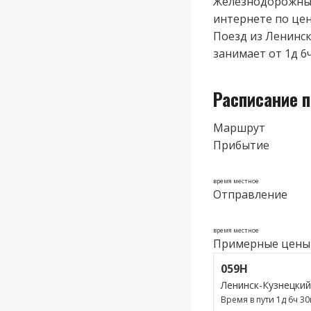
Железнодорожные
интернете по цене
Поезд из Ленинск
занимает от 1д 6
Расписание 
Маршрут
Прибытие
время местное
Отправление
время местное
Примерные цены
059Н
Ленинск-Кузнецки
Время в пути 1д 6ч 3