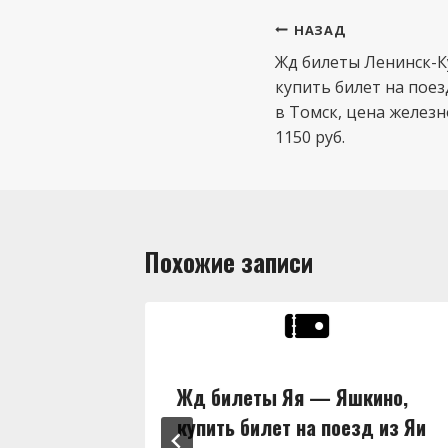
Навигация
НАЗАД
по
Жд билеты Ленинск-К
купить билет на поез
записям
в Томск, цена желез
1150 руб.
Похожие записи
ны,
Жд билеты Яя — Яшкино,
д из Яи
купить билет на поезд из Яи