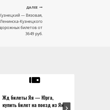
ДАЛЕЕ
Кузнецкий — Вязовая,
з Ленинска-Кузнецкого
одорожных билетов от
3649 руб.
Жд билеты Яя — Юрга,
Жд бил
купить билет на поезд из Яи
купить 