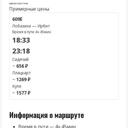
время местное
Примерные цены
609Е
Лобазиха — Ирбит
Время в пути 4ч 45мин
18:33
23:18
Сидячий
~
656 ₽
Плацкарт
~
1269 ₽
Купе
~
1577 ₽
Информация о маршруте
Время в пути — 4ч 45мин