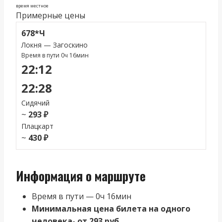
время местное
Примерные цены
678*Ч
Локня — Загоскино
Время в пути 0ч 16мин
22:12
22:28
Сидячий
~
293 ₽
Плацкарт
~
430 ₽
Информация о маршруте
Время в пути — 0ч 16мин
Минимальная цена билета на одного
человека- от 293 руб.