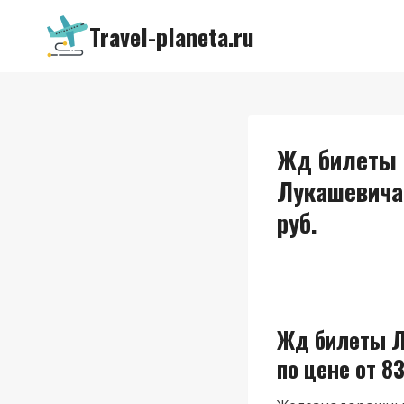
Перейти
Travel-planeta.ru
к
содержимому
Жд билеты 
Лукашевича
руб.
Жд билеты Л
по цене от 83