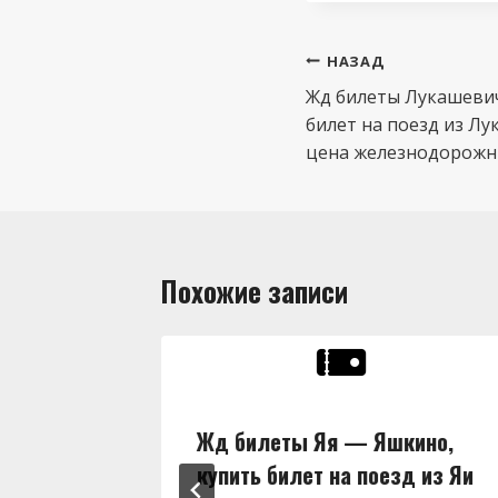
Навигация
НАЗАД
по
Жд билеты Лукашевич
билет на поезд из Лу
записям
цена железнодорожны
Похожие записи
ны,
Жд билеты Яя — Яшкино,
д из Яи
купить билет на поезд из Яи