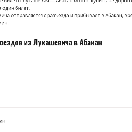
 билеты Лукашевич — Абакан можно купить не дорого
а один билет.
ича отправляется с разъезда и прибывает в Абакан, вр
ин .
поездов из Лукашевича в Абакан
ан