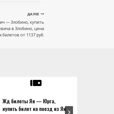
ДАЛЕЕ
ич — Злобино, купить
евича в Злобино, цена
билетов от 1137 руб.
Жд билеты Яя — Юрга,
Жд бил
купить билет на поезд из Яи
купить 