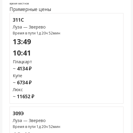
время местное
Примерные цены
311С
Луза — Зверево
Время в пути 1д 20ч 52мин
13:49
10:41
Плацкарт
~
4134 ₽
Купе
~
6734 ₽
Люкс
~
11652 ₽
309Э
Луза — Зверево
Время в пути 1д 20ч 52мин