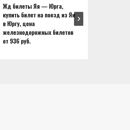
Жд билеты Яя — Юрга,
Жд бил
купить билет на поезд из Яи
купить 
в Юргу, цена
в Ширу,
железнодорожных билетов
железн
от 936 руб.
от 1128 