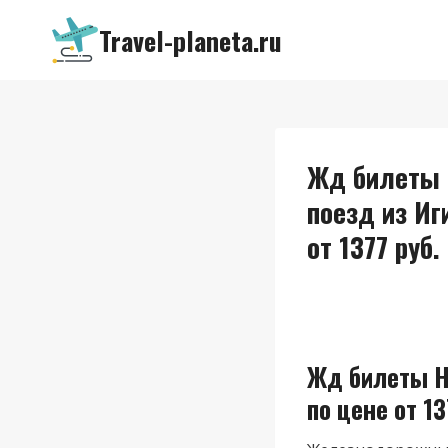
Перейти
Travel-planeta.ru
к
содержимому
Жд билеты Н
поезд из И
от 1377 руб.
Жд билеты Н
по цене от 13