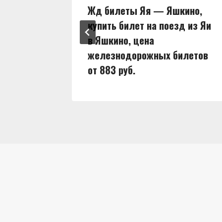
ны,
Жд билеты Яя — Яшкино,
д из Яи
купить билет на поезд из Яи
в Яшкино, цена
илетов
железнодорожных билетов
от 883 руб.