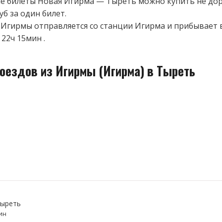
 билеты Новая Игирма — Тыреть можно купить не дор
уб за один билет.
 Игирмы отправляется со станции Игирма и прибывает 
22ч 15мин .
оездов из Игирмы (Игирма) в Тыреть
Тыреть
ин