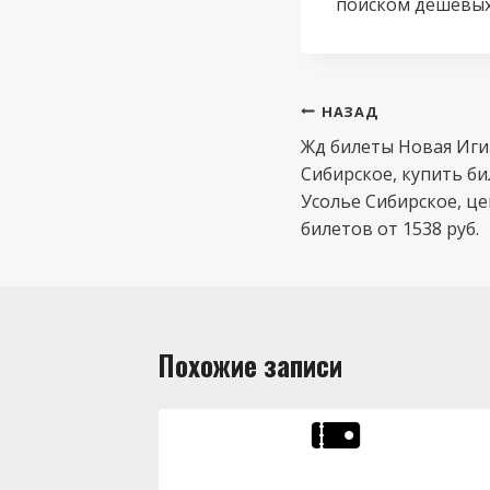
поиском дешевых
Навигация
НАЗАД
по
Жд билеты Новая Иги
Сибирское, купить би
записям
Усолье Сибирское, ц
билетов от 1538 руб.
Похожие записи