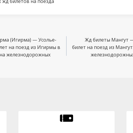
 жд билетов на поезда
рма (Игирма) — Усолье-
Жд билеты Мангут 
лет на поезд из Игирмы в
билет на поезд из Мангу
ена железнодорожных
железнодорожных 