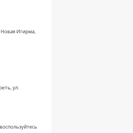
к Новая Игирма,
еть, ул.
 воспользуйтесь