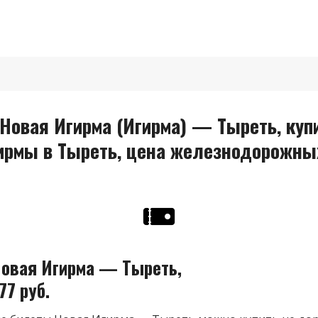
овая Игирма (Игирма) — Тыреть, купи
гирмы в Тыреть, цена железнодорожны
овая Игирма — Тыреть,
77 руб.