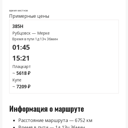
время местное
Примерные цены
385Н
Рубцовск — Мерке
Время в пути 1д 13ч 36мин
01:45
15:21
Плацкарт
~
5618 ₽
Купе
~
7209 ₽
Информация о маршруте
Расстояние маршрута — 6752 км
Время в пути — 1д 13ч 36мин