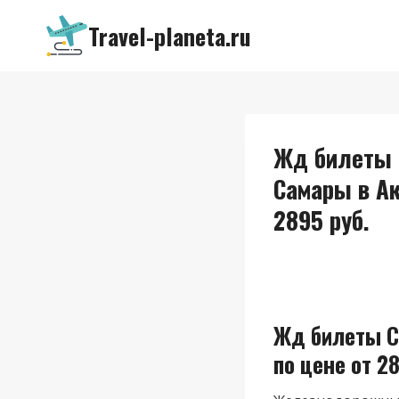
Перейти
Travel-planeta.ru
к
содержимому
Жд билеты С
Самары в А
2895 руб.
Жд билеты С
по цене от 28