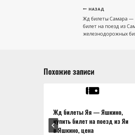
Навигация
НАЗАД
по
Жд билеты Самара — 
билет на поезд из С
записям
железнодорожных бил
Похожие записи
ны,
Жд билеты Яя — Яшкино,
д из Яи
купить билет на поезд из Яи
в Яшкино, цена