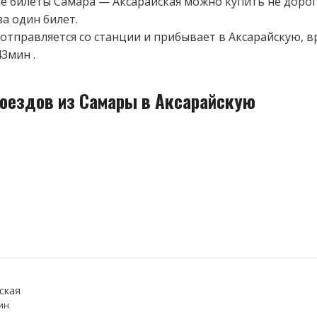
 билеты Самара — Аксарайская можно купить не дорог
за один билет.
отправляется со станции и прибывает в Аксарайскую, в
43мин .
поездов из Самары в Аксарайскую
ская
ин