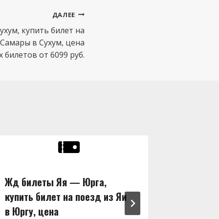
ДАЛЕЕ
хум, купить билет на
 Самары в Сухум, цена
билетов от 6099 руб.
Жд билеты Яя — Юрга,
Жд бил
купить билет на поезд из Яи
купить 
в Юргу, цена
в Ширу,