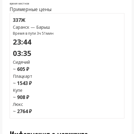
время местное
Примерные цены
337Ж
Саранск — Барыш
Время в пути 3ч 51мин
23:44
03:35
Сидячий
~
605 ₽
Плацкарт
~
1543 ₽
Купе
~
908 ₽
Люкс
~
2764 ₽