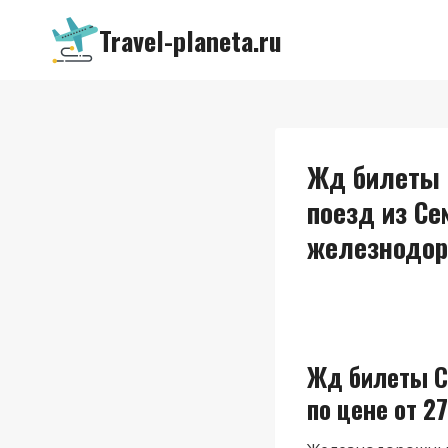
Перейти
Travel-planeta.ru
к
содержимому
Жд билеты 
поезд из Се
железнодор
Жд билеты С
по цене от 27