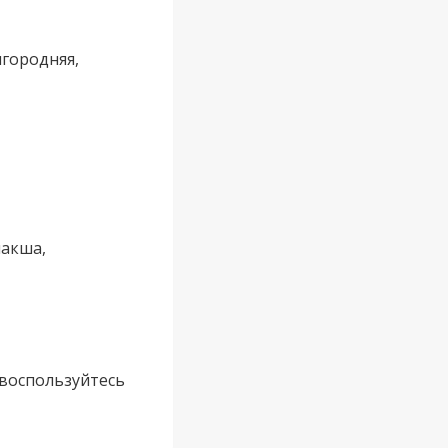
игородняя,
лакша,
 воспользуйтесь