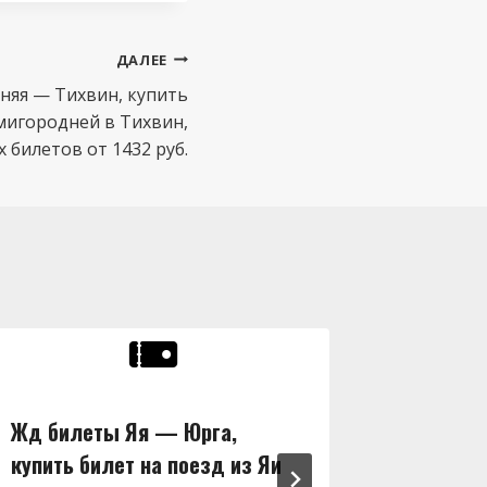
ДАЛЕЕ
няя — Тихвин, купить
емигородней в Тихвин,
билетов от 1432 руб.
Жд билеты Яя — Юрга,
Жд бил
купить билет на поезд из Яи
купить 