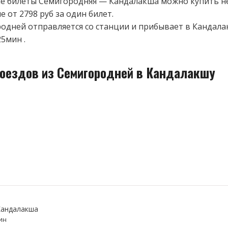
 билеты Семигородняя — Кандалакша можно купить не
 от 2798 руб за один билет.
одней отправляется со станции и прибывает в Кандала
25мин .
поездов из Семигородней в Кандалакшу
Кандалакша
ин