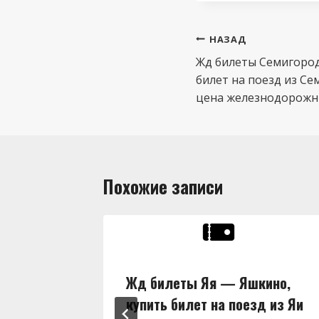
Навигация
НАЗАД
по
Жд билеты Семигород
билет на поезд из Се
записям
цена железнодорожны
Похожие записи
ны,
Жд билеты Яя — Яшкино,
д из Яи
купить билет на поезд из Яи