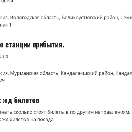
одняя
оссия, Вологодская область, Великоустюгский район, Сем
ная 1
о станции прибытия.
кша
оссия, Мурманская область, Кандалакшский район, Канда
29
к жд билетов
знать сколько стоят билеты в по другим направлениям,
 жд билетов на поезда