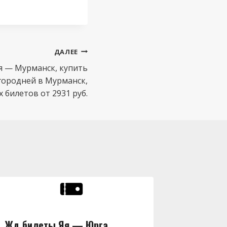
ДАЛЕЕ
я — Мурманск, купить
городней в Мурманск,
билетов от 2931 руб.
Жд билеты Яя — Юрга,
Жд бил