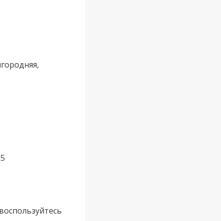
игородняя,
 5
 воспользуйтесь