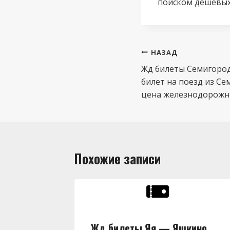
поиском дешевых
Навигация
НАЗАД
по
Жд билеты Семигород
билет на поезд из Се
записям
цена железнодорожны
Похожие записи
ны,
Жд билеты Яя — Яшкино,