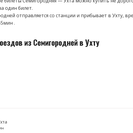
 билеты Семигородняя — Ухта можно купить не дорого
за один билет.
одней отправляется со станции и прибывает в Ухту, вр
55мин .
оездов из Семигородней в Ухту
хта
ин