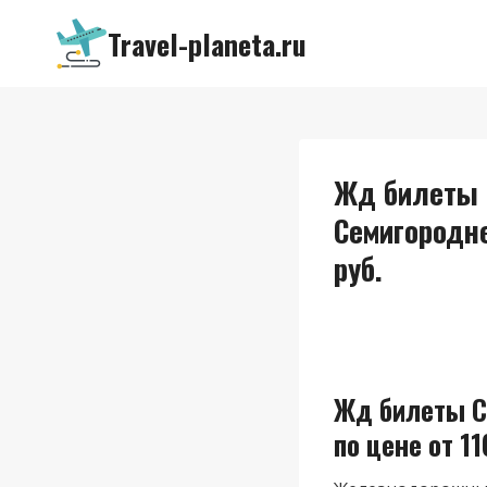
Перейти
Travel-planeta.ru
к
содержимому
Жд билеты С
Семигородне
руб.
Жд билеты С
по цене от 11