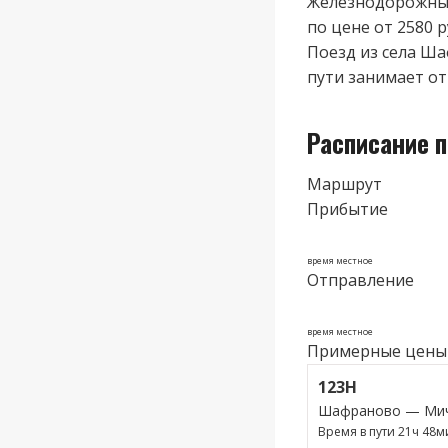
Железнодорожные
по цене от 2580 р
Поезд из cела Ша
пути занимает от 
Расписание 
Маршрут
Прибытие
время местное
Отправление
время местное
Примерные цены
123Н
Шафраново — Мич
Время в пути 21ч 48м