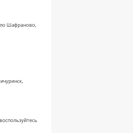
село Шафраново,
Мичуринск,
 воспользуйтесь