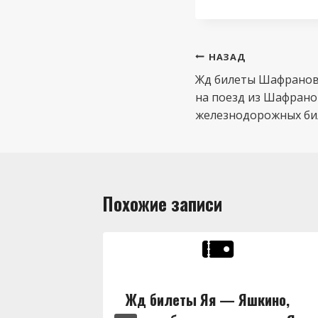
Навигация
НАЗАД
по
Жд билеты Шафраново
на поезд из Шафранов
записям
железнодорожных бил
Похожие записи
ны,
Жд билеты Яя — Яшкино,