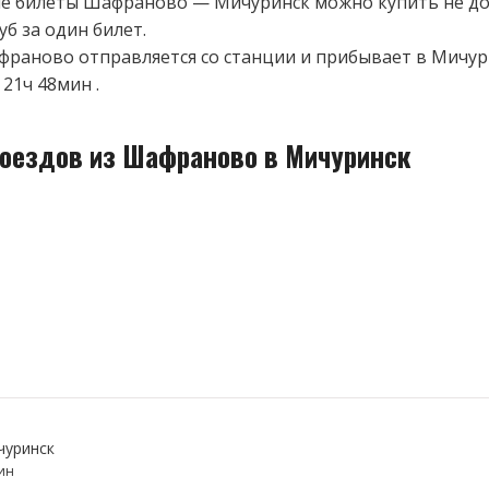
 билеты Шафраново — Мичуринск можно купить не до
уб за один билет.
франово отправляется со станции и прибывает в Мичур
21ч 48мин .
поездов из Шафраново в Мичуринск
уринск
ин