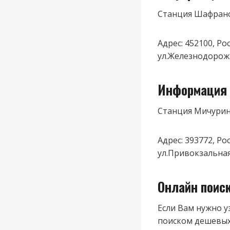
Станция Шафран
Адрес: 452100, Р
ул.Железнодорож
Информация 
Станция Мичурин
Адрес: 393772, Р
ул.Привокзальная
Онлайн поис
Если Вам нужно у
поиском дешевых