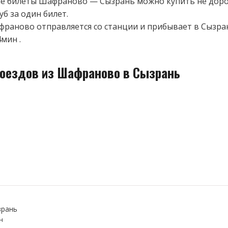
 билеты Шафраново — Сызрань можно купить не доро
уб за один билет.
франово отправляется со станции и прибывает в Сызран
мин .
поездов из Шафраново в Сызрань
рань
н