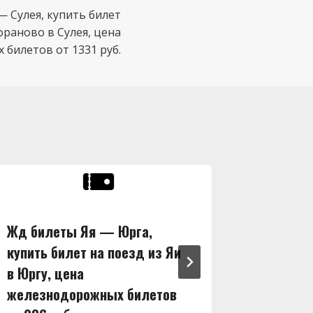
 Сулея, купить билет
франово в Сулея, цена
билетов от 1331 руб.
Жд билеты Яя — Юрга,
Жд бил
купить билет на поезд из Яи
купить 
в Юргу, цена
в Ширу,
железнодорожных билетов
железн