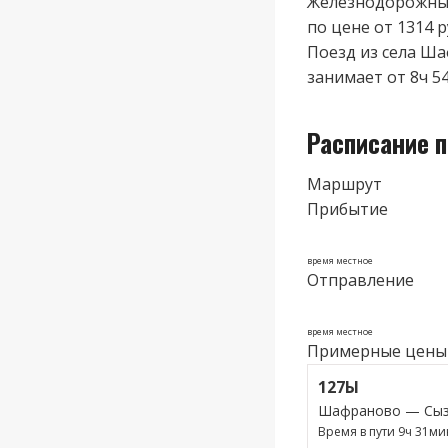
Железнодорожные
по цене от 1314 р
Поезд из cела Ша
занимает от 8ч 54
Расписание 
Маршрут
Прибытие
время местное
Отправление
время местное
Примерные цены
127Ы
Шафраново — Сыз
Время в пути 9ч 31ми