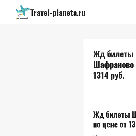
Перейти
Travel-planeta.ru
к
содержимому
Жд билеты 
Шафраново 
1314 руб.
Жд билеты 
по цене от 13