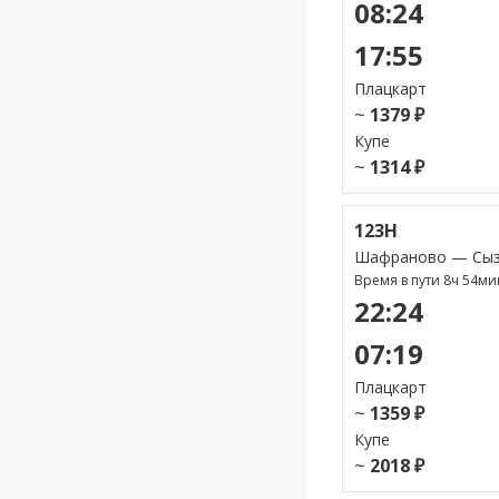
08:24
17:55
Плацкарт
~
1379 ₽
Купе
~
1314 ₽
123Н
Шафраново — Сыз
Время в пути 8ч 54ми
22:24
07:19
Плацкарт
~
1359 ₽
Купе
~
2018 ₽