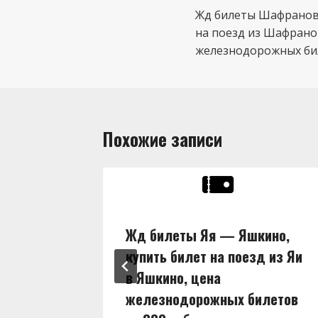
по
Жд билеты Шафраново
на поезд из Шафрано
записям
железнодорожных бил
Похожие записи
ны,
Жд билеты Яя — Яшкино,
д из Яи
купить билет на поезд из Яи
в Яшкино, цена
илетов
железнодорожных билетов