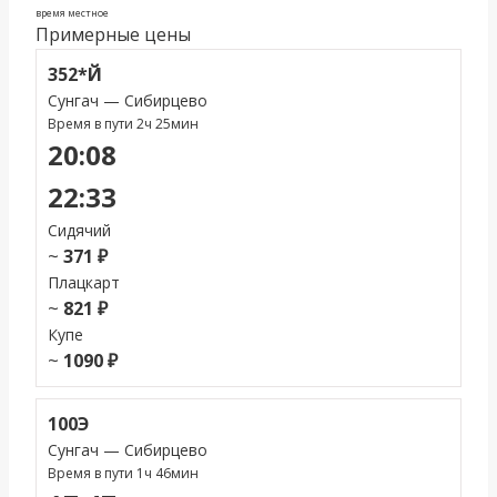
время местное
Примерные цены
352*Й
Сунгач — Сибирцево
Время в пути 2ч 25мин
20:08
22:33
Сидячий
~
371 ₽
Плацкарт
~
821 ₽
Купе
~
1090 ₽
100Э
Сунгач — Сибирцево
Время в пути 1ч 46мин