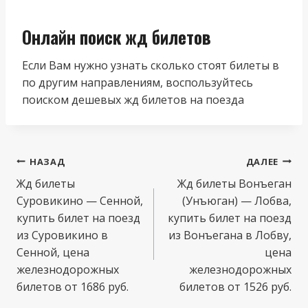
Онлайн поиск жд билетов
Если Вам нужно узнать сколько стоят билеты в
по другим направлениям, воспользуйтесь
поиском дешевых жд билетов на поезда
Навигация
НАЗАД
ДАЛЕЕ
по
Жд билеты
Жд билеты Вонъеган
Суровикино — Сенной,
(Унъюган) — Лобва,
записям
купить билет на поезд
купить билет на поезд
из Суровикино в
из Вонъегана в Лобву,
Сенной, цена
цена
железнодорожных
железнодорожных
билетов от 1686 руб.
билетов от 1526 руб.