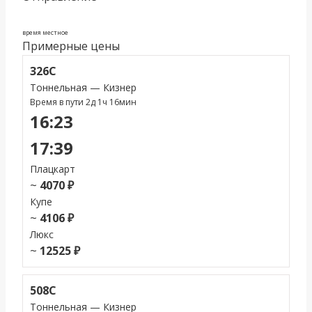
время местное
Примерные цены
326С
Тоннельная — Кизнер
Время в пути 2д 1ч 16мин
16:23
17:39
Плацкарт
~
4070 ₽
Купе
~
4106 ₽
Люкс
~
12525 ₽
508С
Тоннельная — Кизнер