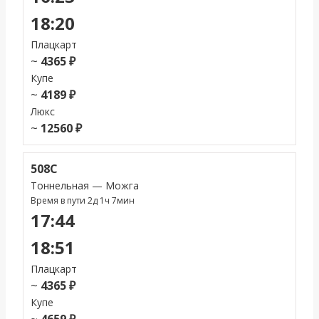
18:20
Плацкарт
~
4365 ₽
Купе
~
4189 ₽
Люкс
~
12560 ₽
508С
Тоннельная — Можга
Время в пути 2д 1ч 7мин
17:44
18:51
Плацкарт
~
4365 ₽
Купе
~
4659 ₽