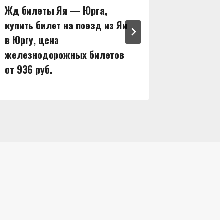
Жд билеты Яя — Юрга,
Жд бил
купить билет на поезд из Яи
купить 
в Юргу, цена
в Ширу,
железнодорожных билетов
железн
от 936 руб.
от 1128 