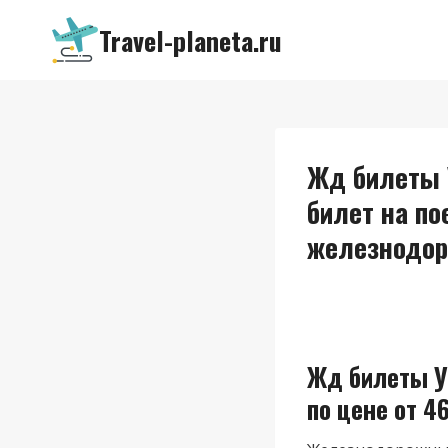
Перейти
Travel-planeta.ru
к
содержимому
Жд билеты 
билет на по
железнодор
Жд билеты У
по цене от 46