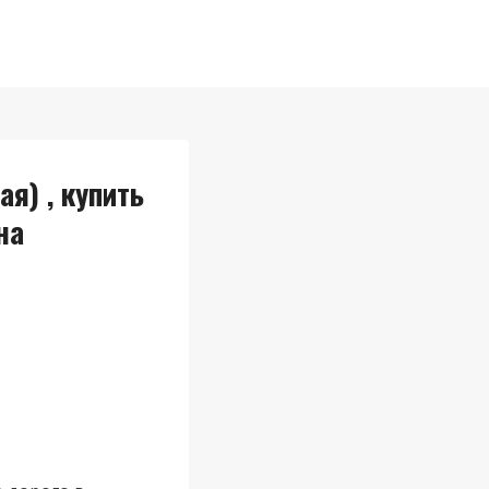
я) , купить
на