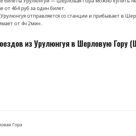
 билеты Урулюнгуй — Шерловая Гора можно купить не
 от 464 руб за один билет.
 Урулюнгуя отправляется со станции и прибывает в Ше
мает от 4ч 2мин .
поездов из Урулюнгуя в Шерловую Гору (
овая Гора