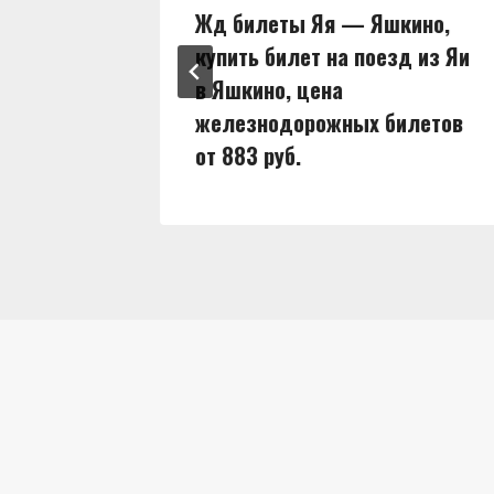
ны,
Жд билеты Яя — Яшкино,
д из Яи
купить билет на поезд из Яи
в Яшкино, цена
илетов
железнодорожных билетов
от 883 руб.