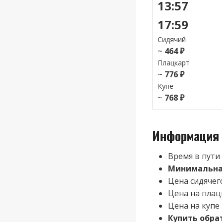
13:57
17:59
Сидячий
~
464 ₽
Плацкарт
~
776 ₽
Купе
~
768 ₽
Информация 
Время в пути
Минимальная
Цена сидячего
Цена на плац
Цена на купе 
Купить обра