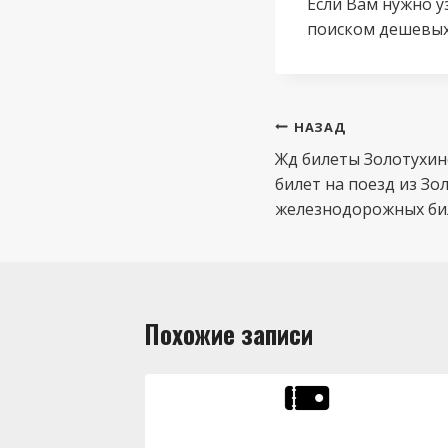
Если Вам нужно у
поиском дешевых
Навигация
НАЗАД
по
Жд билеты Золотухин
билет на поезд из Зо
записям
железнодорожных бил
Похожие записи