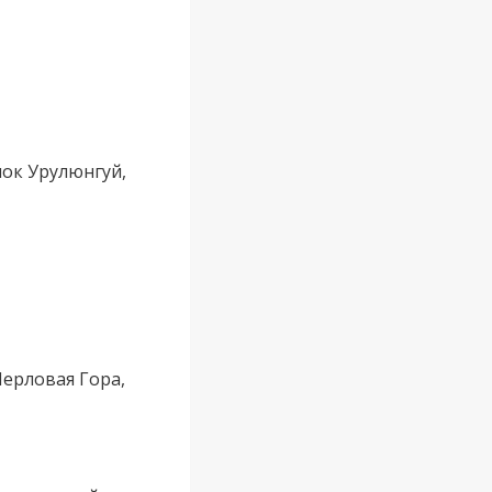
лок Урулюнгуй,
Шерловая Гора,