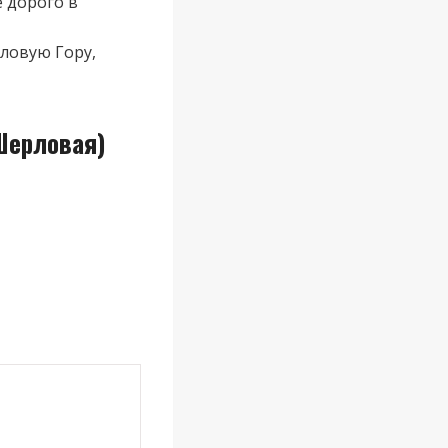
 дорого в
рловую Гору,
Шерловая)