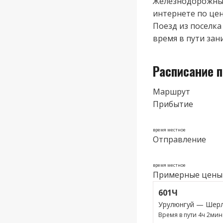
Железнодорожные
интернете по цене
Поезд из поселка
время в пути зани
Расписание 
Маршрут
Прибытие
время местное
Отправление
время местное
Примерные цены
601Ч
Урулюнгуй — Шерл
Время в пути 4ч 2мин