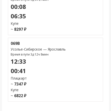
00:08
06:35
Купе
~
8297 ₽
069В
Усолье-Сибирское — Ярославль
Время в пути 3д 12ч 8мин
12:33
00:41
Плацкарт
~
7347 ₽
Купе
~
6822 ₽