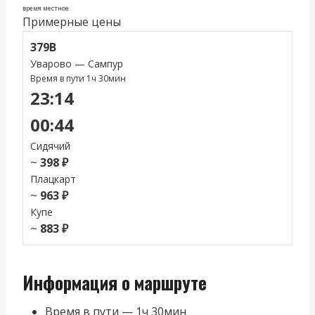
время местное
Примерные цены
379В
Уварово — Сампур
Время в пути 1ч 30мин
23:14
00:44
Сидячий
~
398 ₽
Плацкарт
~
963 ₽
Купе
~
883 ₽
Информация о маршруте
Время в пути — 1ч 30мин