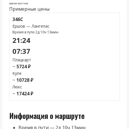
время местное
Примерные цены
346С
Ершов — Лангепас
Время в пути 2д 10ч 13мин
21:24
07:37
Плацкарт
~
5724 ₽
Купе
~
10728 ₽
Люкс
~
17424 ₽
Информация о маршруте
Время в пути — 2д 10ч 13мин