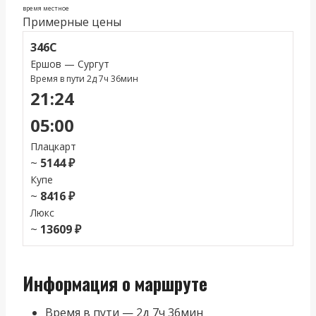
время местное
Примерные цены
346С
Ершов — Сургут
Время в пути 2д 7ч 36мин
21:24
05:00
Плацкарт
~
5144 ₽
Купе
~
8416 ₽
Люкс
~
13609 ₽
Информация о маршруте
Время в пути — 2д 7ч 36мин