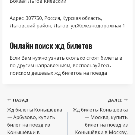
Вокзал Льгов Киевский
Адрес: 307750, Россия, Курская область,
Льговский район, Льгов, ул.Железнодорожная 1
Онлайн поиск жд билетов
Если Вам нужно узнать сколько стоят билеты в
по другим направлениям, воспользуйтесь
поиском дешевых жд билетов на поезда
Навигация
НАЗАД
ДАЛЕЕ
по
Жд билеты Конышёвка
Жд билеты Конышёвка
— Арбузово, купить
— Москва, купить
записям
билет на поезд из
билет на поезд из
Конышёвки в
Конышёвки в Москву,