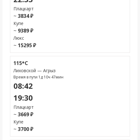
Плацкарт
~
3834 ₽
Купе
~
9389 ₽
Люкс
~
15295 ₽
115*С
Лиховской — Агрыз
Время в пути 1д 10ч 47мин
08:42
19:30
Плацкарт
~
3669 ₽
Купе
~
3700 ₽