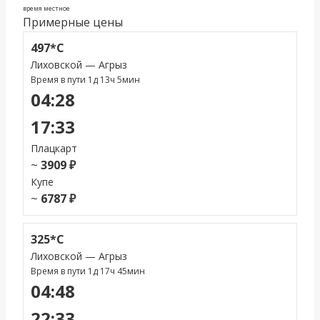
время местное
Примерные цены
497*С
Лиховской — Агрыз
Время в пути 1д 13ч 5мин
04:28
17:33
Плацкарт
~
3909 ₽
Купе
~
6787 ₽
325*С
Лиховской — Агрыз
Время в пути 1д 17ч 45мин
04:48
22:33