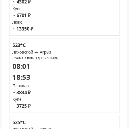
~
4302 ₽
Купе
~
6701 ₽
Люкс
~
13350 ₽
523*С
Лиховской — Агрыз
Время в пути 1д 10ч 52мин
08:01
18:53
Плацкарт
~
3834 ₽
Купе
~
3725 ₽
525*С