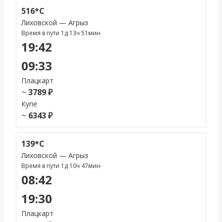
516*С
Лиховской — Агрыз
Время в пути 1д 13ч 51мин
19:42
09:33
Плацкарт
~
3789 ₽
Купе
~
6343 ₽
139*С
Лиховской — Агрыз
Время в пути 1д 10ч 47мин
08:42
19:30
Плацкарт