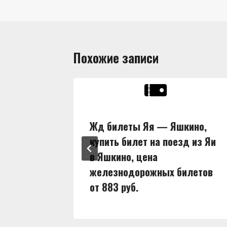
Похожие записи
ны,
Жд билеты Яя — Яшкино,
д из Яи
купить билет на поезд из Яи
в Яшкино, цена
илетов
железнодорожных билетов
от 883 руб.