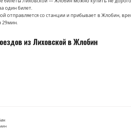
 билеты Лиховской — Жлобин можно купить не дорого
за один билет.
ой отправляется со станции и прибывает в Жлобин, вре
ч 29мин.
поездов из Лиховской в Жлобин
бин
9мин