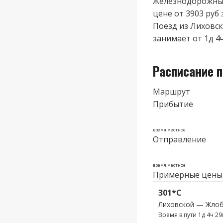
Железнодорожные
цене от 3903 руб 
Поезд из Лиховск
занимает от 1д 4
Расписание 
Маршрут
Прибытие
время местное
Отправление
время местное
Примерные цены
301*С
Лиховской — Жло
Время в пути 1д 4ч 2