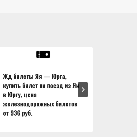
Жд билеты Яя — Юрга,
Жд бил
купить билет на поезд из Яи
купить 
в Юргу, цена
в Ширу,
железнодорожных билетов
железн
от 936 руб.
от 1128 