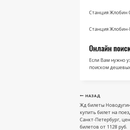
Станция Жлобин 
Станция Жлобин-П
Онлайн поис
Если Вам нужно у
поиском дешевых
Навигация
НАЗАД
по
Жд билеты Новодугин
купить билет на поез
записям
Санкт-Петербург, це
билетов от 1128 руб.