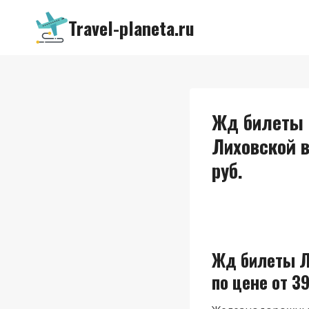
Перейти
Travel-planeta.ru
к
содержимому
Жд билеты 
Лиховской 
руб.
Жд билеты Л
по цене от 39