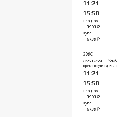
11:21
15:50
Плацкарт
~
3903 ₽
Купе
~
6739 ₽
389С
Лиховской — Жло
Время в пути 1д 4ч 2
11:21
15:50
Плацкарт
~
3903 ₽
Купе
~
6739 ₽