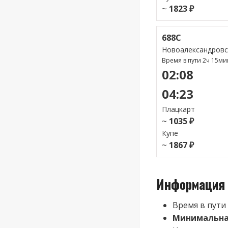
~
1823 ₽
688С
Новоалександровс
Время в пути 2ч 15ми
02:08
04:23
Плацкарт
~
1035 ₽
Купе
~
1867 ₽
Информация 
Время в пути
Минимальная