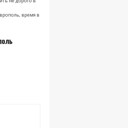
ть не дорого в
врополь, время в
поль