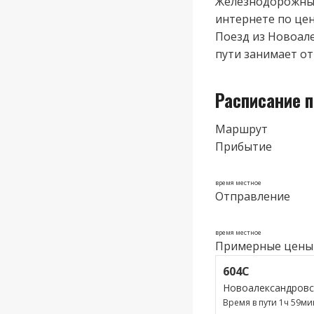
Железнодорожные
интернете по цене
Поезд из Новоале
пути занимает от 
Расписание 
Маршрут
Прибытие
время местное
Отправление
время местное
Примерные цены
604С
Новоалександровс
Время в пути 1ч 59ми