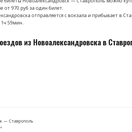
 билеты Новоалександровск — Ставрополь можно купи
 от 970 руб за один билет.
ксандровска отправляется с вокзала и прибывает в Ста
1ч 59мин .
поездов из Новоалександровска в Ставро
к — Ставрополь
н