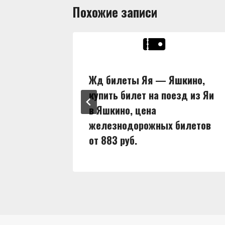
Похожие записи
ны,
Жд билеты Яя — Яшкино,
д из Яи
купить билет на поезд из Яи
в Яшкино, цена
илетов
железнодорожных билетов
от 883 руб.