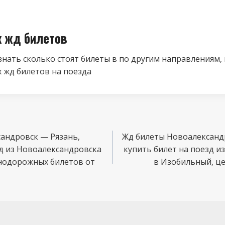
к жд билетов
знать сколько стоят билеты в по другим направлениям,
 жд билетов на поезда
андровск — Рязань,
Жд билеты Новоалександ
зд из Новоалександровска
купить билет на поезд и
знодорожных билетов от
в Изобильный, ц