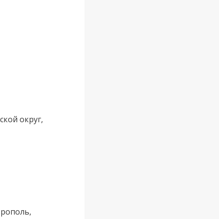
ской округ,
врополь,