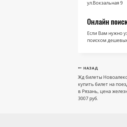
ул.Вокзальная 9
Онлайн поис
Если Вам нужно у
поиском дешевых
Навигация
НАЗАД
по
Жд билеты Новоалекс
купить билет на пое
записям
в Рязань, цена желе
3007 руб.