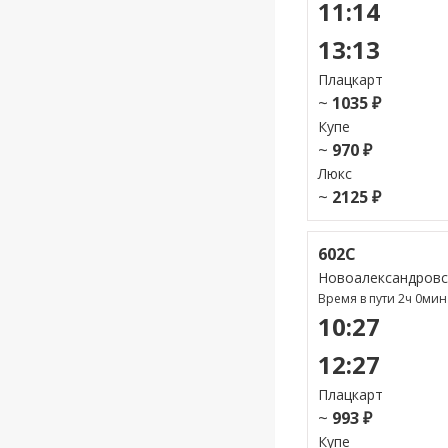
11:14
13:13
Плацкарт
~
1035 ₽
Купе
~
970 ₽
Люкс
~
2125 ₽
602С
Новоалександровс
Время в пути 2ч 0мин
10:27
12:27
Плацкарт
~
993 ₽
Купе