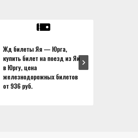
Жд билеты Яя — Юрга,
Жд бил
купить билет на поезд из Яи
купить 
в Юргу, цена
в Ширу,
железнодорожных билетов
железн
от 936 руб.
от 1128 