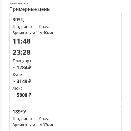
время местное
Примерные цены
303Ц
Шадринск — Янаул
Время в пути 11ч 40мин
11:48
23:28
Плацкарт
~
1784 ₽
Купе
~
3149 ₽
Люкс
~
5808 ₽
189*У
Шадринск — Янаул
Время в пути 11ч 37мин