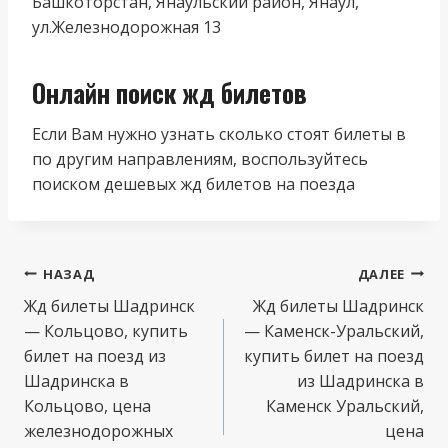
Башкоторстан, Янаульский район, Янаул,
ул.Железнодорожная 13
Онлайн поиск жд билетов
Если Вам нужно узнать сколько стоят билеты в
по другим направлениям, воспользуйтесь
поиском дешевых жд билетов на поезда
Навигация
НАЗАД
ДАЛЕЕ
по
Жд билеты Шадринск
Жд билеты Шадринск
— Кольцово, купить
— Каменск-Уральский,
записям
билет на поезд из
купить билет на поезд
Шадринска в
из Шадринска в
Кольцово, цена
Каменск Уральский,
железнодорожных
цена