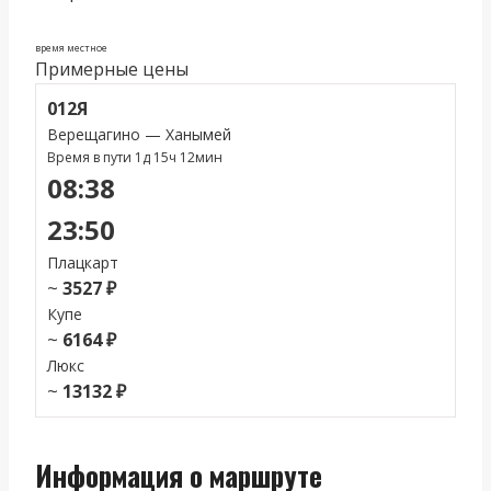
время местное
Примерные цены
012Я
Верещагино — Ханымей
Время в пути 1д 15ч 12мин
08:38
23:50
Плацкарт
~
3527 ₽
Купе
~
6164 ₽
Люкс
~
13132 ₽
Информация о маршруте