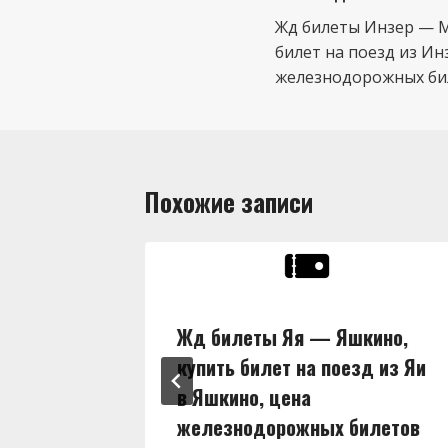
по
Жд билеты Инзер — М
билет на поезд из Ин
записям
железнодорожных бил
Похожие записи
ны,
Жд билеты Яя — Яшкино,
д из Яи
купить билет на поезд из Яи
в Яшкино, цена
илетов
железнодорожных билетов