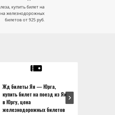
еза, купить билет на
цена железнодорожных
билетов от 925 руб.
Жд билеты Яя — Юрга,
Жд бил
купить билет на поезд из Яи
купить 
в Юргу, цена
в Ширу,
железнодорожных билетов
железн