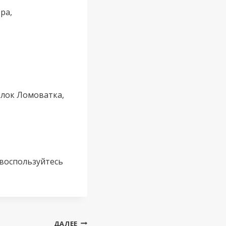
ра,
селок Ломоватка,
 воспользуйтесь
ДАЛЕЕ